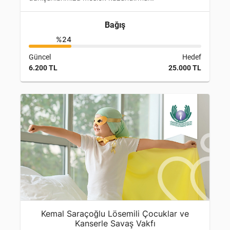
Bağış
%24
Güncel
Hedef
6.200 TL
25.000 TL
Kemal Saraçoğlu Lösemili Çocuklar ve
Kanserle Savaş Vakfı